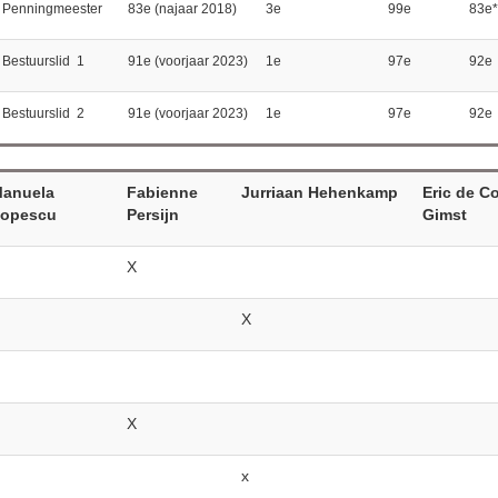
Penningmeester
83e (najaar 2018)
3e
99e
83e*
Bestuurslid 1
91e (voorjaar 2023)
1e
97e
92e
Bestuurslid 2
91e (voorjaar 2023)
1e
97e
92e
anuela
Fabienne
Jurriaan Hehenkamp
Eric de C
opescu
Persijn
Gimst
X
X
X
x