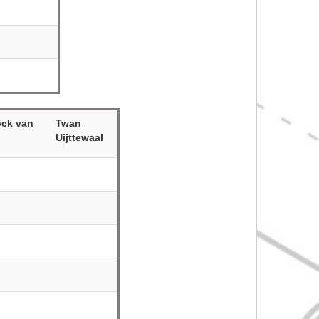
ock van
Twan
Uijttewaal