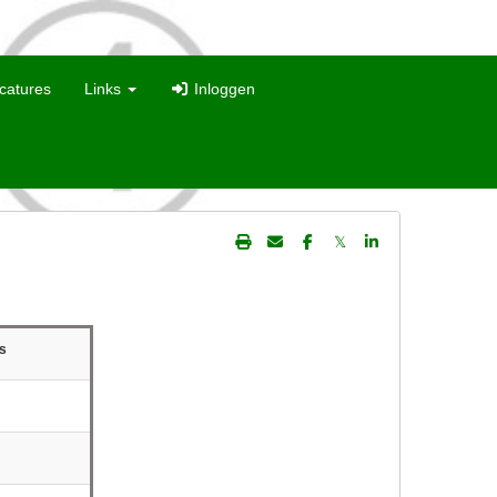
catures
Links
Inloggen
𝕏
s