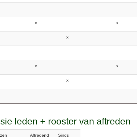
x
x
x
x
x
x
ie leden + rooster van aftreden
ozen
Aftredend
Sinds