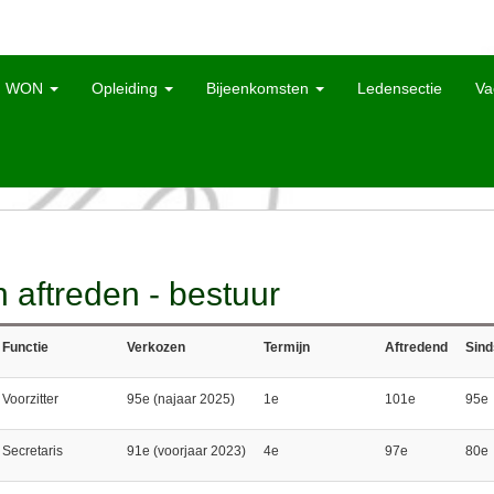
WON
Opleiding
Bijeenkomsten
Ledensectie
Va
 aftreden - bestuur
Functie
Verkozen
Termijn
Aftredend
Sind
Voorzitter
95e (najaar 2025)
1e
101e
95e
Secretaris
91e (voorjaar 2023)
4e
97e
80e